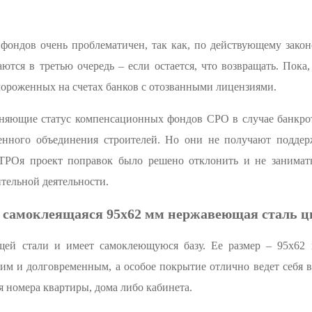
фондов очень проблематичен, так как, по действующему законо
аются в третью очередь – если остается, что возвращать. Пок
мороженных на счетах банков с отозванными лицензиями.
еняющие статус компенсационных фондов СРО в случае банкрот
твенного объединения строителей. Но они не получают подд
РОя проект поправок было решено отклонить и не занимать
ительной деятельности.
 самоклеящаяся 95х62 мм нержавеющая сталь цв
ей стали и имеет самоклеющуюся базу. Ее размер – 95х62 м
ким и долговременным, а особое покрытие отлично ведет себя
я номера квартиры, дома либо кабинета.