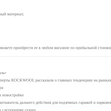
ный материал;
 сможете приобрести ее в любом магазине по прибыльной стоимо
аль»
ксперты ROCKWOOL рассказали о главных тенденциях на рынка
ра
в новостройке
итыватель дальнего действия для подземных гаражей и парково
к следующему сезону