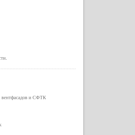
сти.
х вентфасадов и СФТК
к