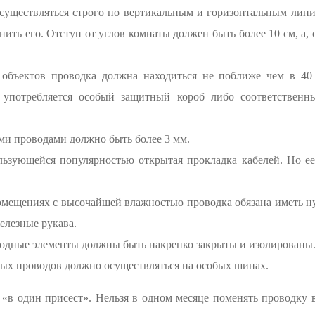
существляться строго по вертикальным и горизонтальным лин
ить его. Отступ от углов комнаты должен быть более 10 см, а, о
объектов проводка должна находиться не поближе чем в 40 
я употребляется особый защитный короб либо соответствен
и проводами должно быть более 3 мм.
льзующейся популярностью открытая прокладка кабелей. Но ее
омещениях с высочайшей влажностью проводка обязана иметь 
елезные рукава.
одные элементы должны быть накрепко закрыты и изолированы
ых проводов должно осуществляться на особых шинах.
в один присест». Нельзя в одном месяце поменять проводку в 