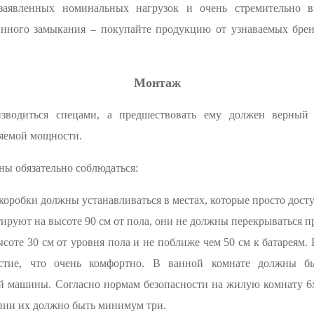
заявленных номинальных нагрузок и очень стремительно вы
инного замыкания – покупайте продукцию от узнаваемых бренд
Монтаж
зводиться спецами, а предшествовать ему должен верный 
яемой мощности.
ны обязательно соблюдаться:
коробки должны устанавливаться в местах, которые просто дост
руют на высоте 90 см от пола, они не должны перекрываться п
соте 30 см от уровня пола и не поближе чем 50 см к батареям
рстие, что очень комфортно. В ванной комнате должны б
й машины. Согласно нормам безопасности на жилую комнату 6
ении их должно быть минимум три.