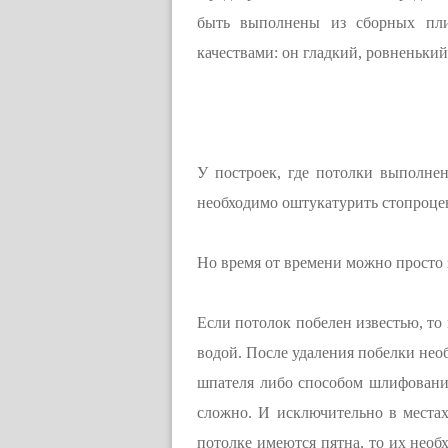
быть выполнены из сборных пли
качествами: он гладкий, ровненьки
У построек, где потолки выполне
необходимо оштукатурить стопроцен
Но время от времени можно просто 
Если потолок побелен известью, то
водой. После удаления побелки нео
шпателя либо способом шлифования
сложно. И исключительно в местах
потолке имеются пятна, то их необ