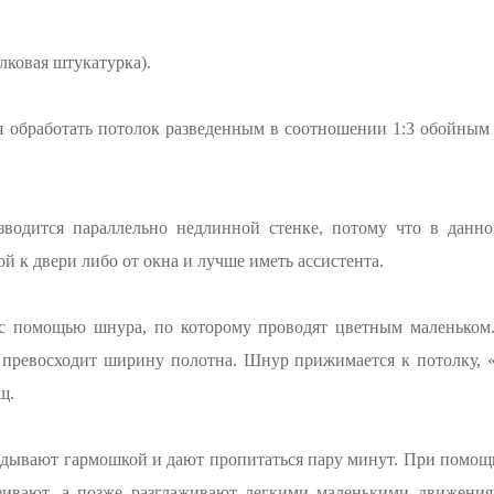
лковая штукатурка).
я обработать потолок разведенным в соотношении 1:3 обойным
зводится параллельно недлинной стенке, потому что в данно
й к двери либо от окна и лучше иметь ассистента.
с помощью шнура, по которому проводят цветным маленьком.
о превосходит ширину полотна. Шнур прижимается к потолку, «
щ.
адывают гармошкой и дают пропитаться пару минут. При помощи
ивают, а позже разглаживают легкими маленькими движения