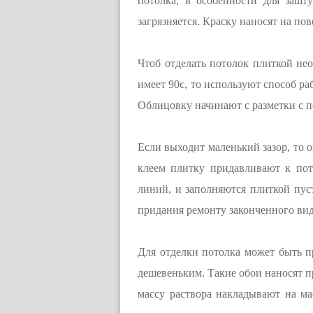
потолка, в особенности для зашт
загрязняется. Краску наносят на по
Чтоб отделать потолок плиткой нео
имеет 90є, то используют способ ра
Облицовку начинают с разметки с по
Если выходит маленький зазор, то
клеем плитку придавливают к пот
линий, и заполняются плиткой пус
придания ремонту законченного вид
Для отделки потолка может быть п
дешевеньким. Такие обои наносят п
массу раствора накладывают на ма