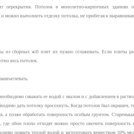
т перекрытия. Потолок в монолитно-кирпичных зданиях об
й и можно выполнить отделку потолка, не прибегая к выравнива
ны из сборных ж/б плит их нужно сглаживать. Если плиты ра
тно весь потолок.
зашпатлевать.
 необходимо смывать ее водой с мылом и с добавлением в раство
бходимо дать потолку просохнуть. Когда потолок был окрашен, 
, а позже обработать поверхность особым грунтом. Старенькые
, где обои плохо отходят можно просто омочить поверхность 
ходимо помыть теплой водой и загрунтовать веществом 10% мед