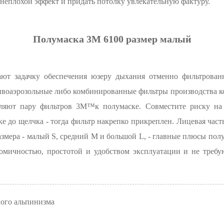
 неплохой эффект и придать потолку увлекательную фактуру.
Полумаска 3M 6100 размер малый
т задачку обеспечения юзеру дыхания отменно фильтрованны
ивоаэрозольные либо комбинированные фильтры производства 
ляют пару фильтров 3М™к полумаске. Совместите риску на 
е до щелчка - тогда фильтр накрепко прикреплен. Лицевая част
размера - малый S, средний М и большой L, - главные плюсы п
мичностью, простотой и удобством эксплуатации и не требую
ого альпинизма