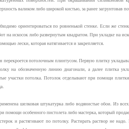
укатуренных поверхностей. При окрашивании силиконовой к
верхность валиком либо широкой кистью, за ранее загрунтовав по
бходимо ориентироваться по ровненькой стенке. Если же стенк
бот на искосок либо развернутым квадратом. При укладке на иск
мощью лески, которая натягивается и закрепляется.
 он перекроется потолочным плинтусом. Первую плитку укладыв
олку на обозначенную линию диагонали, а далее плитка укл
тые участки потолка. Потолок отделывают при помощи плитки
а.
рименена шелковая штукатурка либо водянистые обои. Из всех
ри помощи особенного пистолета либо мастерка, который прода
стерок и растягивают по потолку. Растирать раствор не над