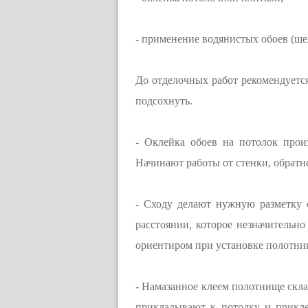
- применение водянистых обоев (ше
До отделочных работ рекомендуетс
подсохнуть.
- Оклейка обоев на потолок прои
Начинают работы от стенки, обратно
- Сходу делают нужную разметку 
расстоянии, которое незначительн
ориентиром при установке полотни
- Намазанное клеем полотнище скл
прикладывают к потолку и прикле