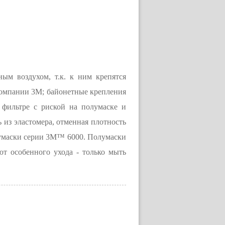
м воздухом, т.к. к ним крепятся
компании 3М; байонетные крепления
фильтре с риской на полумаске и
ь из эластомера, отменная плотность
олумаски серии 3М™ 6000. Полумаски
т особенного ухода - только мыть