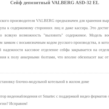
Сейф депозитный VALBERG ASD-32 EL
ского производителя VALBERG предназначен для хранения выру
тупа к содержимому сторонних лиц и даже кассира. Это достиг
о всякую возможность "выловить" содержимое. Модель во
м замком с восьмизначным кодом русского производства, в ко
ей надежности кассовое отделение сейфа закрывается на о
ния к полу анкерными болтами, что вполне обезопасит вас о
становку блочно-модульной котельной в жилом доме
р видеонаблюдения от Smartec с поддержкой видео форматов 4:
ргии? Исправим!