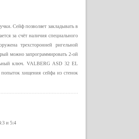
чки. Сейф позволяет закладывать в
ается за счёт наличия специального
оружена трехсторонней ригельной
торый можно запрограммировать 2-ой
тдельный ключ. VALBERG ASD 32 EL
т попыток хищения сейфа из стенок
3 и 5:4