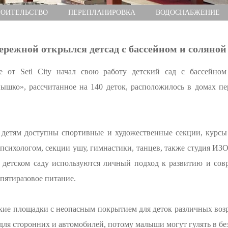
РОИТЕЛЬСТВО
ПЕРЕПЛАНИРОВКА
ВОДОСНАБЖЕНИЕ
режной открылся детсад с бассейном и соляной п
ide от Setl City начал свою работу детский сад с бассейн
ышко», рассчитанное на 140 деток, расположилось в домах пе
 детям доступны спортивные и художественные секции, курсы 
 психологом, секции ушу, гимнастики, танцев, также студия ИЗ
 детском саду используются личный подход к развитию и сов
 пятиразовое питание.
кие площадки с неопасным покрытием для деток различных воз
 для сторонних и автомобилей, потому малыши могут гулять в бе