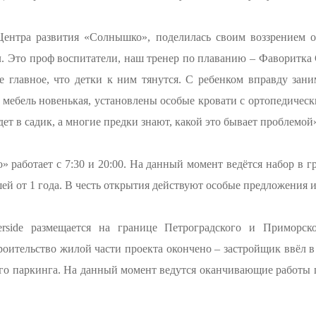
Центра развития «Солнышко», поделилась своим воззрением о
л. Это проф воспитатели, наш тренер по плаванию – Фаворитка
е главное, что детки к ним тянутся. С ребенком вправду зан
 мебель новенькая, установлены особые кровати с ортопедичес
дет в садик, а многие предки знают, какой это бывает проблемой
 работает с 7:30 и 20:00. На данный момент ведётся набор в г
й от 1 года. В честь открытия действуют особые предложения 
erside размещается на границе Петроградского и Приморско
оительство жилой части проекта окончено – застройщик ввёл в
ого паркинга. На данный момент ведутся оканчивающие работы 