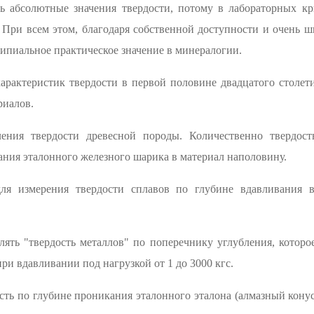
ть абсолютные значения твердости, потому в лабораторных кр
 При всем этом, благодаря собственной доступности и очень ш
ипиальное практическое значение в минералогии.
арактеристик твердости в первой половине двадцатого столети
риалов.
ения твердости древесной породы. Количественно твердость
ния эталонного железного шарика в материал наполовину.
для измерения твердости сплавов по глубине вдавливания в
ять "твердость металлов" по поперечнику углубления, которо
и вдавливании под нагрузкой от 1 до 3000 кгс.
сть по глубине проникания эталонного эталона (алмазный кону