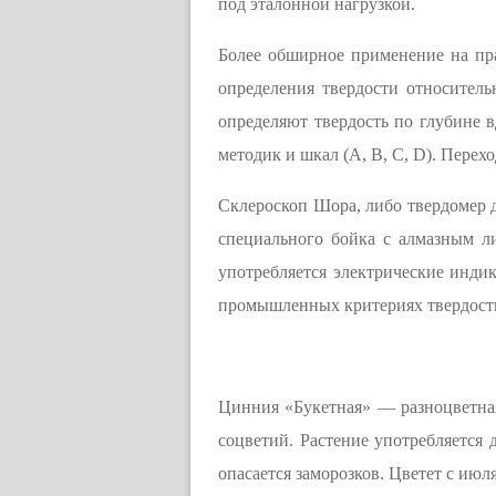
под эталонной нагрузкой.
Более обширное применение на пр
определения твердости относитель
определяют твердость по глубине 
методик и шкал (A, B, C, D). Пере
Склероскоп Шора, либо твердомер д
специального бойка с алмазным л
употребляется электрические индик
промышленных критериях твердости
Цинния «Букетная» — разноцветная
соцветий. Растение употребляется 
опасается заморозков. Цветет с июля