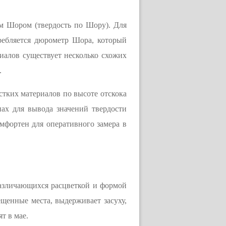
м Шором (твердость по Шору). Для
требляется дюрометр Шора, который
иалов существует несколько схожих
.
стких материалов по высоте отскока
ах для вывода значений твердости
омфортен для оперативного замера в
различающихся расцветкой и формой
ещенные места, выдерживает засуху,
т в мае.