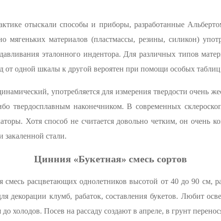
актике отыскали способы и приборы, разработанные Альберто
но мягеньких материалов (пластмассы, резины, силикон) упо
вдавливания эталонного индентора. Для различных типов матер
ход от одной шкалы к другой вероятен при помощи особых таблиц
инамический, употребляется для измерения твердости очень же
ибо твердосплавным наконечником. В современных склероскоп
аторы. Хотя способ не считается довольно четким, он очень к
 закаленной стали.
Цинния «Букетная» смесь сортов
 смесь расцветающих однолетников высотой от 40 до 90 см, 
для декорации клумб, рабаток, составления букетов. Любит осв
 до холодов. Посев на рассаду создают в апреле, в грунт перенося