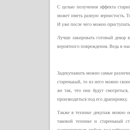
С целью получения эффекта стари
может иметь разную зернистость. Т
И уже после чего можно приступат
Лучше лакировать готовый декор в 
вероятного повреждения. Ведь в наш
Задекупажить можно самые различны
старенькый, то из него можно скон
же так, что они будут смотреться
производиться под его драпировку.
Также в технике декупаж можно офо
таковой технике и старенькый с
задекорировать мебель под избранн