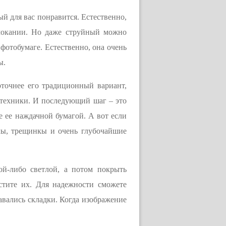
рый для вас понравится. Естественно,
амокании. Но даже струйный можно
фотобумаге. Естественно, она очень
ы.
оточнее его традиционный вариант,
техники. И последующий шаг – это
е ее наждачной бумагой. А вот если
олы, трещинкы и очень глубочайшие
ой-либо светлой, а потом покрыть
стите их. Для надежности сможете
авались складки. Когда изображение