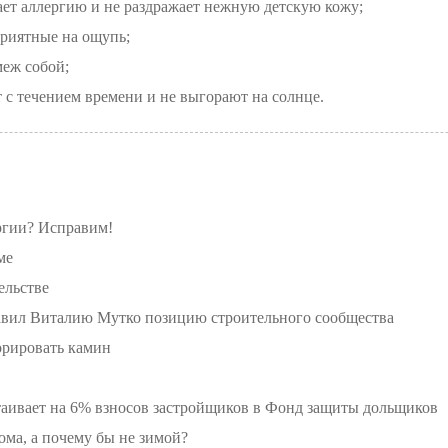
ет аллергию и не раздражает нежную детскую кожу;
приятные на ощупь;
меж собой;
 с течением времени и не выгорают на солнце.
ргии? Исправим!
ме
ельстве
ил Виталию Мутко позицию строительного сообщества
орировать камин
таивает на 6% взносов застройщиков в Фонд защиты дольщиков
ма, а почему бы не зимой?