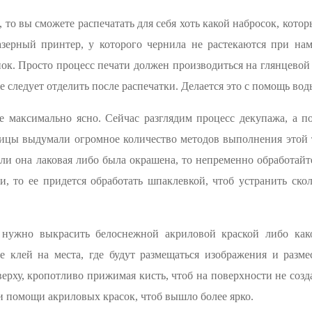
, то вы сможете распечатать для себя хоть какой набросок, кото
азерный принтер, у которого чернила не растекаются при н
нок. Просто процесс печати должен производиться на глянцевой 
е следует отделить после распечатки. Делается это с помощь вод
е максимально ясно. Сейчас разглядим процесс декупажа, а п
ницы выдумали огромное количество методов выполнения этой 
ли она лаковая либо была окрашена, то непременно обработайт
и, то ее придется обработать шпаклевкой, чтоб устранить ск
е нужно выкрасить белоснежной акриловой краской либо как
е клей на места, где будут размещаться изображения и разме
ерху, кропотливо прижимая кисть, чтоб на поверхности не созд
и помощи акриловых красок, чтоб вышло более ярко.