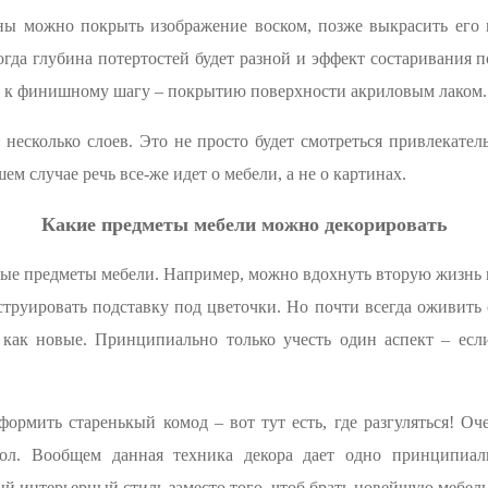
ны можно покрыть изображение воском, позже выкрасить его и
огда глубина потертостей будет разной и эффект состаривания
ь к финишному шагу – покрытию поверхности акриловым лаком.
несколько слоев. Это не просто будет смотреться привлекател
ем случае речь все-же идет о мебели, а не о картинах.
Какие предметы мебели можно декорировать
е предметы мебели. Например, можно вдохнуть вторую жизнь в 
струировать подставку под цветочки. Но почти всегда оживить 
, как новые. Принципиально только учесть один аспект – есл
рмить старенькый комод – вот тут есть, где разгуляться! Оч
тол. Вообщем данная техника декора дает одно принципиа
ый интерьерный стиль заместо того, чтоб брать новейшую мебель